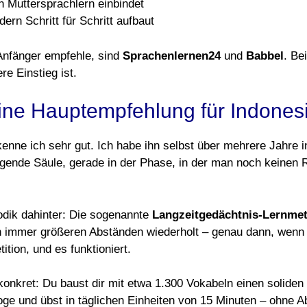
 Muttersprachlern einbindet
dern Schritt für Schritt aufbaut
 Anfänger empfehle, sind
Sprachenlernen24
und
Babbel
. Be
re Einstieg ist.
ne Hauptempfehlung für Indones
ne ich sehr gut. Ich habe ihn selbst über mehrere Jahre in
agende Säule, gerade in der Phase, in der man noch keinen
odik dahinter: Die sogenannte
Langzeitgedächtnis-Lernme
in immer größeren Abständen wiederholt – genau dann, wenn
ition, und es funktioniert.
konkret: Du baust dir mit etwa 1.300 Vokabeln einen solide
ge und übst in täglichen Einheiten von 15 Minuten – ohne A