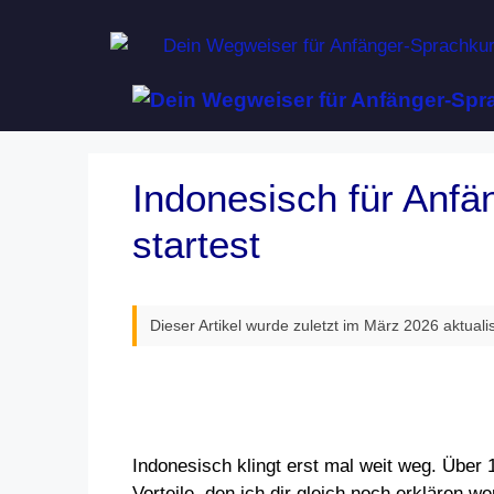
Zum
Inhalt
springen
Indonesisch für Anfä
startest
Dieser Artikel wurde zuletzt im März 2026 aktualis
Indonesisch klingt erst mal weit weg. Über 1
Vorteile, den ich dir gleich noch erklären w