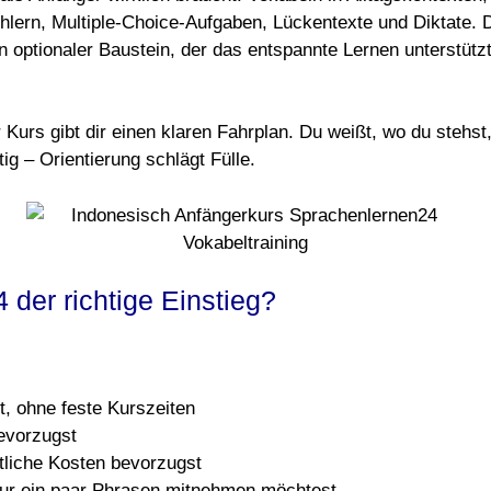
chlern, Multiple-Choice-Aufgaben, Lückentexte und Diktate
n optionaler Baustein, der das entspannte Lernen unterstütz
Kurs gibt dir einen klaren Fahrplan. Du weißt, wo du stehs
ig – Orientierung schlägt Fülle.
 der richtige Einstieg?
t, ohne feste Kurszeiten
bevorzugst
tliche Kosten bevorzugst
t nur ein paar Phrasen mitnehmen möchtest