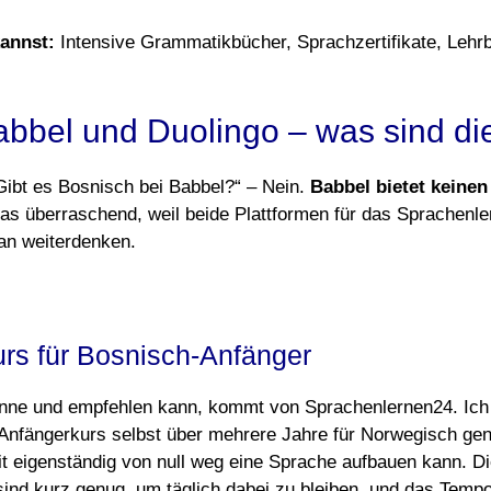
annst:
Intensive Grammatikbücher, Sprachzertifikate, Lehrbü
abbel und Duolingo – was sind di
Gibt es Bosnisch bei Babbel?“ – Nein.
Babbel bietet keinen
das überraschend, weil beide Plattformen für das Sprachenle
an weiterdenken.
rs für Bosnisch-Anfänger
enne und empfehlen kann, kommt von Sprachenlernen24. Ich
Anfängerkurs selbst über mehrere Jahre für Norwegisch gen
 eigenständig von null weg eine Sprache aufbauen kann. Die
sind kurz genug, um täglich dabei zu bleiben, und das Tempo