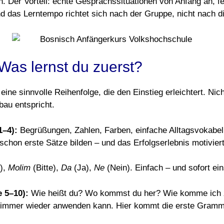
. Der Vorteil: echte Gesprächssituationen von Anfang an, fe
d das Lerntempo richtet sich nach der Gruppe, nicht nach di
as lernst du zuerst?
ne sinnvolle Reihenfolge, die den Einstieg erleichtert. Nicht 
bau entspricht.
1–4):
Begrüßungen, Zahlen, Farben, einfache Alltagsvokabeln.
 schon erste Sätze bilden – und das Erfolgserlebnis motiviert
),
Molim
(Bitte),
Da
(Ja),
Ne
(Nein). Einfach – und sofort ein
 5–10):
Wie heißt du? Wo kommst du her? Wie komme ich 
immer wieder anwenden kann. Hier kommt die erste Grammati