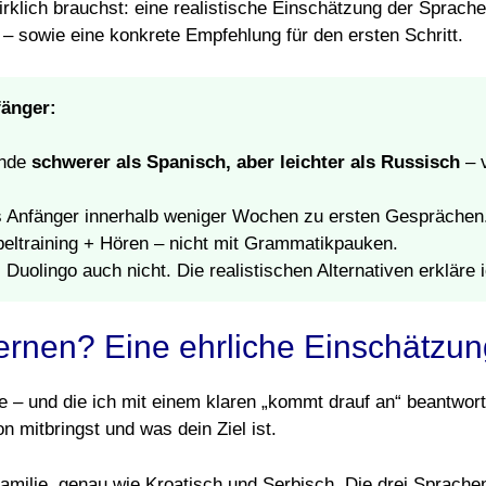
wirklich brauchst: eine realistische Einschätzung der Sprach
t – sowie eine konkrete Empfehlung für den ersten Schritt.
fänger:
ende
schwerer als Spanisch, aber leichter als Russisch
– v
s Anfänger innerhalb weniger Wochen zu ersten Gesprächen
beltraining + Hören – nicht mit Grammatikpauken.
 Duolingo auch nicht. Die realistischen Alternativen erkläre 
lernen? Eine ehrliche Einschätzun
re – und die ich mit einem klaren „kommt drauf an“ beantwort
n mitbringst und was dein Ziel ist.
milie, genau wie Kroatisch und Serbisch. Die drei Sprachen 