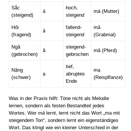
Sắc
hoch,
á
má (Mutter)
(steigend)
steigend
Hỏi
fallend-
mả
ả
(fragend)
steigend
(Grabmal)
Ngã
steigend-
ã
mã (Pferd)
(gebrochen)
gebrochen
tief,
Nặng
mạ
ạ
abruptes
(schwer)
(Reispflanze)
Ende
Was in der Praxis hilft: Töne nicht als Melodie
lernen, sondern als festen Bestandteil jedes
Wortes. Wer
má
lernt, lernt nicht das Wort „ma mit
steigendem Ton“, sondern lernt ein eigenständiges
Wort. Das klingt wie ein kleiner Unterschied in der